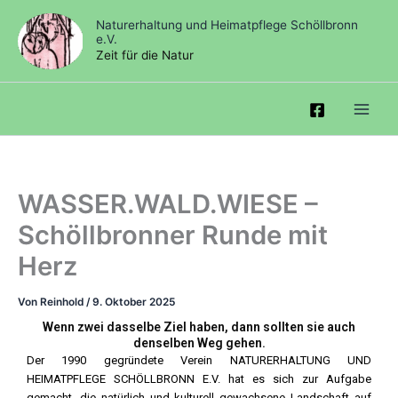
Zum
Naturerhaltung und Heimatpflege Schöllbronn
Inhalt
e.V.
springen
Zeit für die Natur
WASSER.WALD.WIESE –
Schöllbronner Runde mit
Herz
Von
Reinhold
/
9. Oktober 2025
Wenn zwei dasselbe Ziel haben, dann sollten sie auch
denselben Weg gehen.
Der 1990 gegründete Verein NATURERHALTUNG UND
HEIMATPFLEGE SCHÖLLBRONN E.V. hat es sich zur Aufgabe
gemacht, die natürlich und kulturell gewachsene Landschaft auf