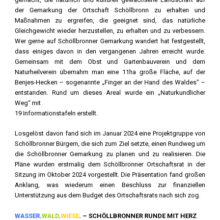
der Gemarkung der Ortschaft Schöllbronn zu erhalten und
Maßnahmen zu ergreifen, die geeignet sind, das natürliche
Gleichgewicht wieder herzustellen, zu erhalten und zu verbessern.
Wer gerne auf Schöllbronner Gemarkung wandert hat festgestellt,
dass einiges davon in den vergangenen Jahren erreicht wurde.
Gemeinsam mit dem Obst und Gartenbauverein und dem
Naturheilverein übernahm man eine 11ha große Fläche, auf der
Benjes-Hecken – sogenannte „Finger an der Hand des Waldes“ –
entstanden. Rund um dieses Areal wurde ein „Naturkundlicher
Weg“ mit
19 Informationstafeln erstellt.
Losgelöst davon fand sich im Januar 2024 eine Projektgruppe von
Schöllbronner Bürgern, die sich zum Ziel setzte, einen Rundweg um
die Schöllbronner Gemarkung zu planen und zu realisieren. Die
Pläne wurden erstmalig dem Schöllbronner Ortschaftsrat in der
Sitzung im Oktober 2024 vorgestellt. Die Präsentation fand großen
Anklang, was wiederum einen Beschluss zur finanziellen
Unterstützung aus dem Budget des Ortschaftsrats nach sich zog.
WASSER
.
WALD
.
WIESE
. – SCHÖLLBRONNER RUNDE MIT HERZ